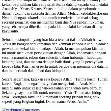
keluar bagi pilihan kita yang salah itu.
Ia datang kepada kita melalui
Anak-Nya, Yesus Kristus.
Yesus ini hidup dalam persekutuhan,
damai, rukun, dan sukacita dengan Allah.
Melalui ketidakberdosaan-
Nya, ia dengan sukarela mau untuk menderita dan mati sebagai
seorang penjahat, dan mengambil bagi diri-Nya sendiri hukuman,
yang seharusnya diberikan kepada kita, melalui kematian di atas
kayu salib.
Sebuah kesimpulan yang luar biasa tercatat dalam Alkitab bahwa
Yesus ini bangkit dari kematian dan kembali kepada Allah.
Ia adalah
perwakilan kekal kita di hadapan Allah.
Ia memampukan kita hari
ini untuk menikmati persekutuan dengan Allah, kedamaian dengan
sesama manusia, rukun dan sukacita dalam hubungan-hubungan
keluarga kita, dan menata dengan baik dunia yang Ia percayakan
kepada kita.
Kita hanya perlu untuk berdoa dan meminta dia datang
dan memerintah dalam hati dan hidup kita.
Secara sederhana, katakan saja kepada Allah, "Terima kasih, Tuhan,
karena Engkau mengasihi saya dan mengirimkan Anak-Mu untuk
mati di salib untuk kesalahan-kesalahan yang telah saya perbuat.
Sekarang saya memilih untuk membuat Yesus Tuhan atas hidup
saya.
Tolonglah saya untuk menjadi seorang pribadi yang baik
seperti yang Engkau ingini.
Dalam nama Yesus, Amin."